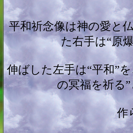
平和祈念像は神の愛と
た右手は“原
伸ばした左手は“平和”
の冥福を祈る
作