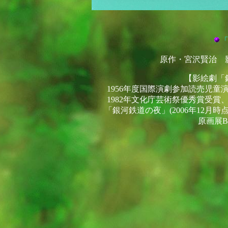
原作・宮沢賢治 
【影絵劇「
1956年度国際演劇参加読売児
1982年文化庁芸術祭優秀賞受
「銀河鉄道の夜」(2006年12月時
原画展B