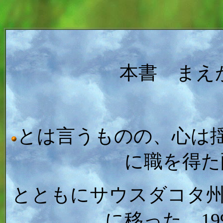
本書 まえ
とは言うものの、心は
に職を得た
とともにサウスダコタ
に移った。19