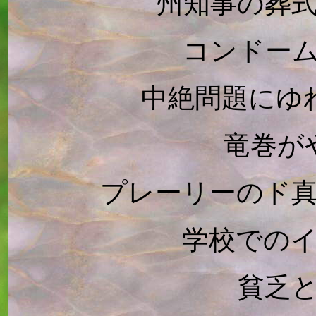
州知事の葬
コンドー
中絶問題にゆ
竜巻が
プレーリーのド
学校での
貧乏