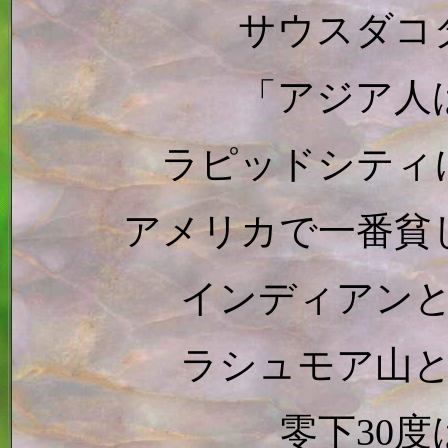
サウスダコ
「アジア人
ラピッドシティ
アメリカで一番貧
インディアン
ラシュモア山
零下30