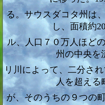
る。サウスダコタ州は
し、面積約2
ル、人口７０万人ほど
州の中央を
リ川によって、二分され
人を超える
が、そのうちの９つの