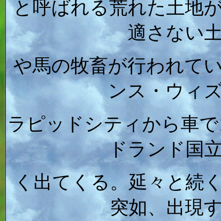
と呼ばれる荒れた土地
適さない
や馬の牧畜が行われて
ンス・ウィ
ラピッドシティから車で
ドランド国
く出てくる。延々と続
突如、出現