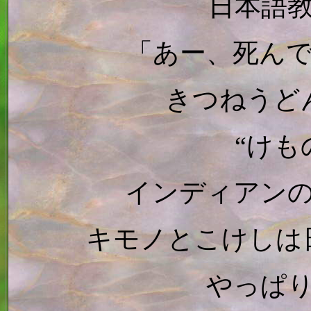
日本語
「あー、死ん
きつねうど
“けも
インディアン
キモノとこけしは
やっぱ