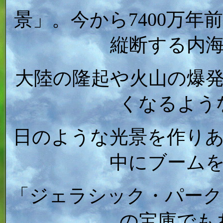
景」。今から7400万
縦断する内
大陸の隆起や火山の爆
くなるよう
日のような光景を作り
中にブーム
「ジェラシック・パーク」
の宝庫でも