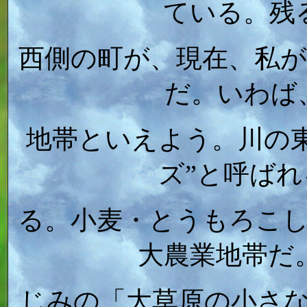
ている。残
西側の町が、現在、私
だ。いわば
地帯といえよう。川の
ズ”と呼ば
る。小麦・とうもろこ
大農業地帯だ
じみの「大草原の小さ