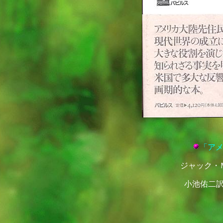
「ア
ジャック・
小池佑二