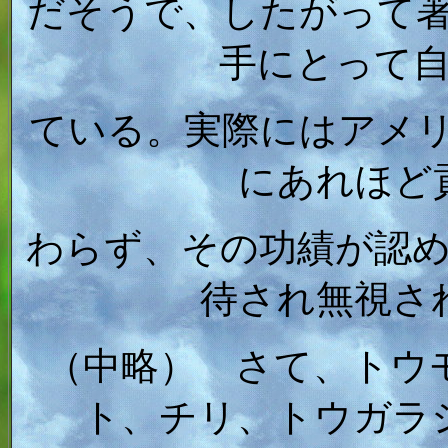
だそうで、したがって
手にとって
ている。実際にはアメ
にあれほど
わらず、その功績が認
待され無視さ
（中略） さて、トウ
ト、チリ、トウガラ