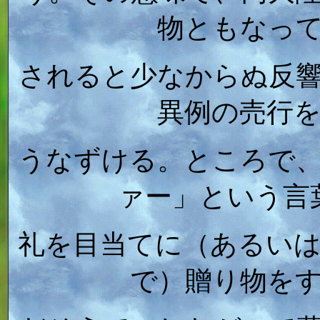
物ともなっ
されると少なからぬ反
異例の売行
うなずける。ところで
ァー」という言
礼を目当てに（あるい
で）贈り物を