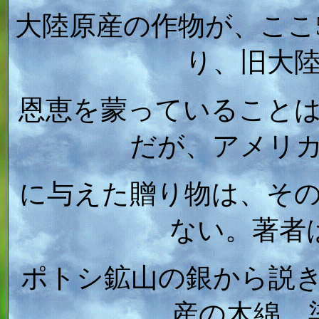
大陸原産の作物が、ここ
り、旧大
恩恵を蒙っていること
だが、アメリ
に与えた贈り物は、そ
ない。著者
ポトシ鉱山の銀から説
産の木綿、