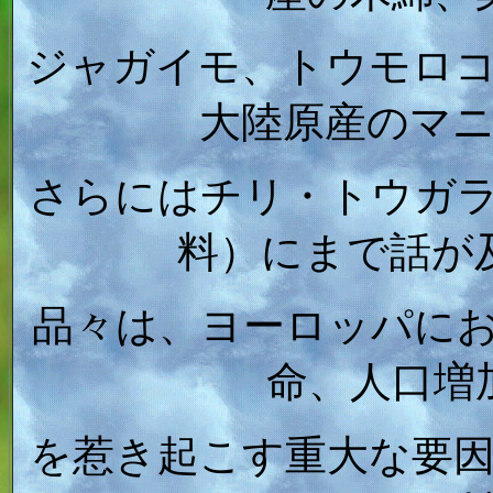
ジャガイモ、トウモロ
大陸原産のマ
さらにはチリ・トウガ
料）にまで話が
品々は、ヨーロッパに
命、人口増
を惹き起こす重大な要