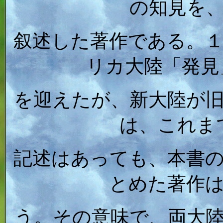
の知見を
叙述した著作である。
リカ大陸「発見
を迎えたが、新大陸が
は、これま
記述はあっても、本書
とめた著作
う。その意味で、両大