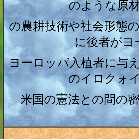
のような原
の農耕技術や社会形態
に後者がヨ
ヨーロッパ入植者に与
のイロクォ
米国の憲法との間の