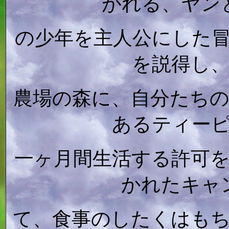
がれる、ヤン
の少年を主人公にした
を説得し
農場の森に、自分たち
あるティー
一ヶ月間生活する許可
かれたキャ
て、食事のしたくはも