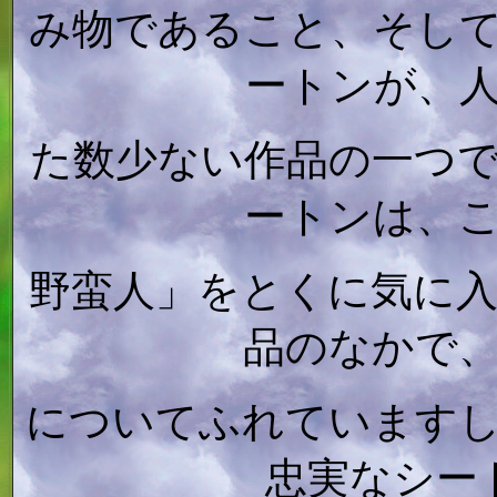
み物であること、そし
ートンが、
た数少ない作品の一つ
ートンは、
野蛮人」をとくに気に
品のなかで
についてふれています
忠実なシー