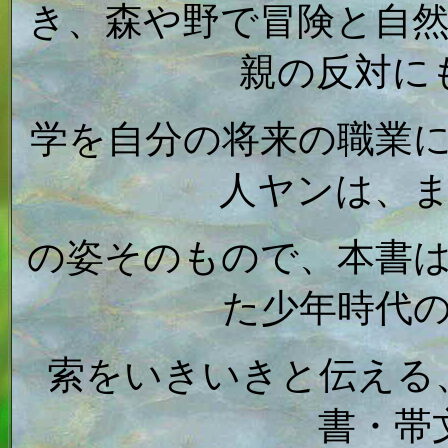
き、森や野で冒険と自
親の反対に
学を自分の将来の職業
人ヤンは、
の姿そのもので、本書
た少年時代
索をいきいきと伝える
書・帯