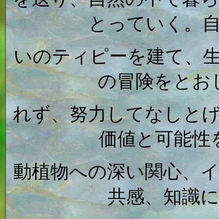
とっていく。
いのティピーを建て、
の冒険をとお
れず、努力してなしと
価値と可能性
動植物への深い関心、
共感、知識