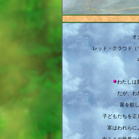
オ
レッド・クラウド（
わたしは
だが、わ
富を欲
子どもたちを正
富はわれらに