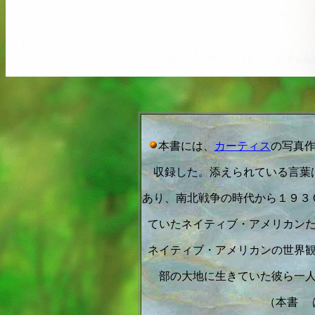
本書には、
カーティス
の写真
収録した。添えられている言葉
あり、南北戦争の時代から１９３
ていたネイティブ・アメリカン
ネイティブ・アメリカンの世界
部の大地に生きていた彼ら一
（本書 