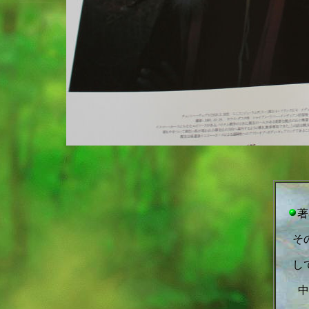
著
そ
し
中