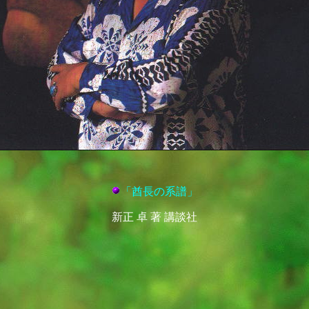
「酋長の系譜」
新正 卓 著 講談社