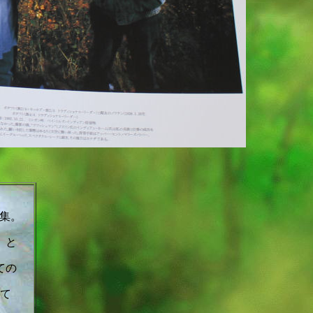
集。
」と
ての
て