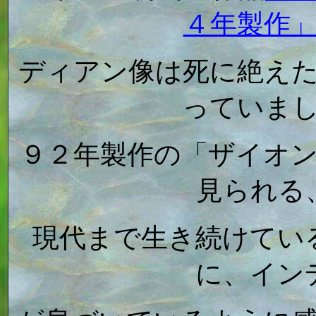
４年製作
ディアン像は死に絶え
っていま
９２年製作の「ザイオ
見られる
現代まで生き続けてい
に、イン