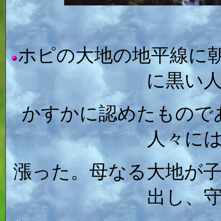
ホピの大地の地平線に
に黒い
かすかに認めたもので
人々に
漲った。母なる大地が
出し、