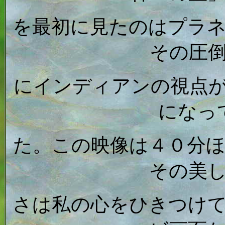
を最初に見たのはプラ
その圧
にインディアンの視点
になっ
た。この映像は４０分
その美
さは私の心をひきつけ