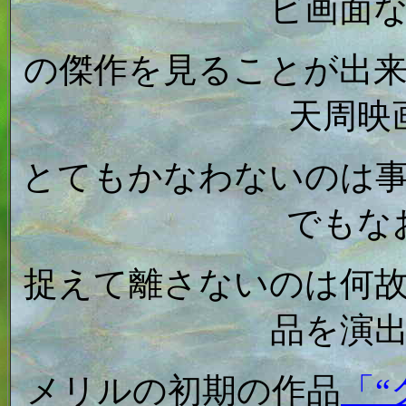
ビ画面
の傑作を見ることが出
天周映
とてもかなわないのは
でもな
捉えて離さないのは何
品を演
メリルの初期の作品
「“