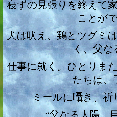
寝ずの見張りを終えて
ことが
犬は吠え、鶏とツグミ
く、父な
仕事に就く。ひとりま
たちは、
ミールに囁き、祈
“父なる太陽、