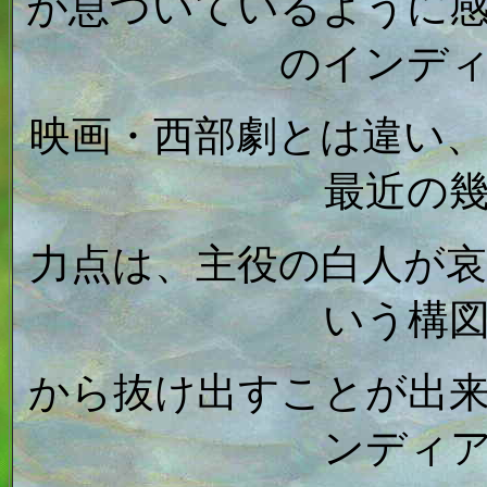
が息づいているように
のインデ
映画・西部劇とは違い
最近の
力点は、主役の白人が
いう構
から抜け出すことが出
ンディ