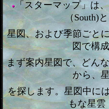
「スターマップ」は、天
（South
星図、および季節ごと
図で構
まず案内星図で、どん
から、
を探します。星図中に
もな星雲