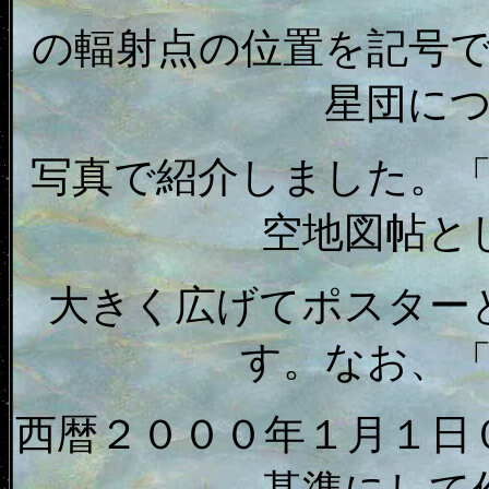
の輻射点の位置を記号
星団に
写真で紹介しました。
空地図帖と
大きく広げてポスター
す。なお、
西暦２０００年１月１日