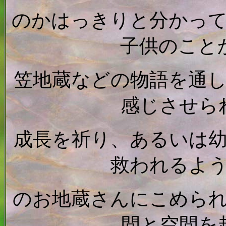
のかはっきりと分かっ
子供のこと
笠地蔵などの物語を通
感じさせら
成長を祈り、あるいは
救われるよ
のお地蔵さんにこめら
間と空間を