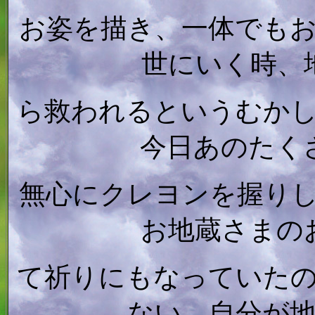
お姿を描き、一体でも
世にいく時、
ら救われるというむか
今日あのたく
無心にクレヨンを握り
お地蔵さまの
て祈りにもなっていた
ない。自分が