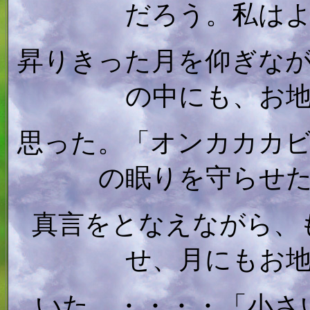
だろう。私は
昇りきった月を仰ぎな
の中にも、お
思った。「オンカカカ
の眠りを守らせ
真言をとなえながら、
せ、月にもお
いた。・・・・「小