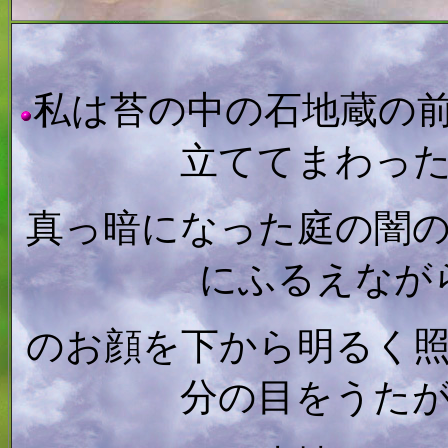
私は苔の中の石地蔵の
立ててまわっ
真っ暗になった庭の闇
にふるえなが
のお顔を下から明るく
分の目をうた