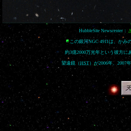
HubbleSite Newscenter：
A
この銀河NGC 4911は、
約3億2000万光年という彼方
望遠鏡（
HST
）が2006年、20