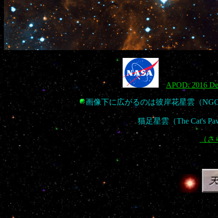
APOD: 2016 Dec
画像下に広がるのは彼岸花星雲（NGC
猫足星雲（The Cat's
（さ