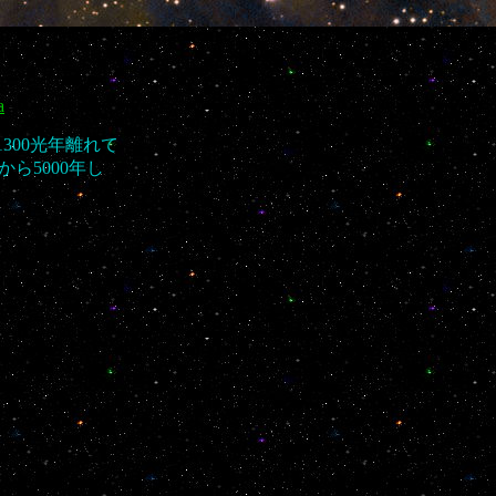
a
300光年離れて
ら5000年し