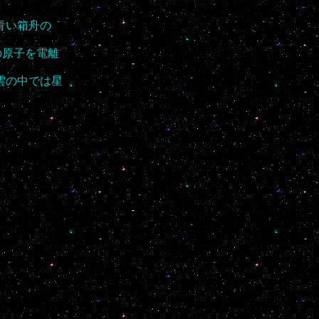
青い箱舟の
の原子を電離
雲の中では星