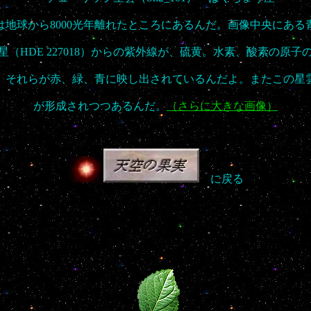
は地球から8000光年離れたところにあるんだ。画像中央にある
星（HDE 227018）からの紫外線が、硫黄。水素、酸素の原子
、それらが赤、緑、青に映し出されているんだよ。またこの星
が形成されつつあるんだ。
（さらに大きな画像）
に戻る