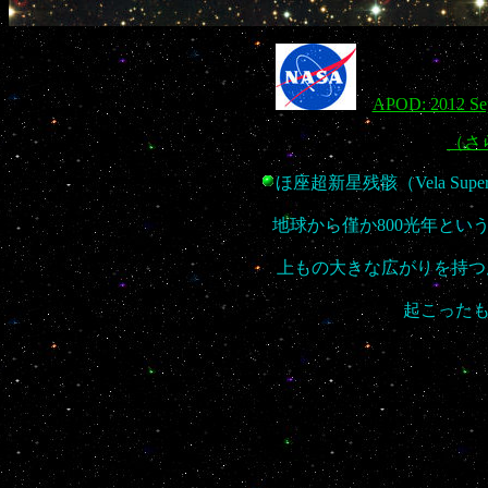
APOD: 2012 Sep
（さ
ほ座超新星残骸（Vela Super
地球から僅か800光年とい
上もの大きな広がりを持つ
起こった