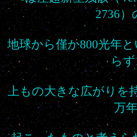
2736
地球から僅か800光年
らず
上もの大きな広がりを
万