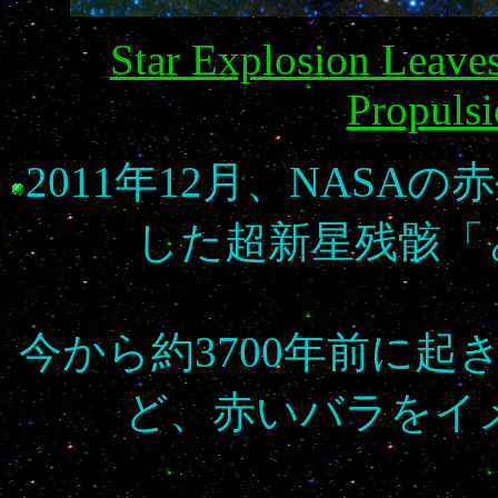
Star Explosion Leave
Propulsi
2011年12月、NASA
した超新星残骸「
今から約3700年前に
ど、赤いバラをイ