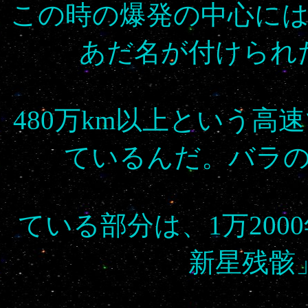
この時の爆発の中心に
あだ名が付けられ
480万km以上という
ているんだ。バラ
ている部分は、1万20
新星残骸