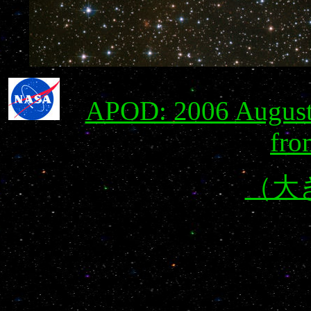
APOD: 2006 August
fro
（大