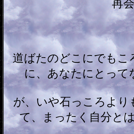
再
道ばたのどこにでもこ
に、あなたにとって
が、いや石っころより
て、まったく自分と