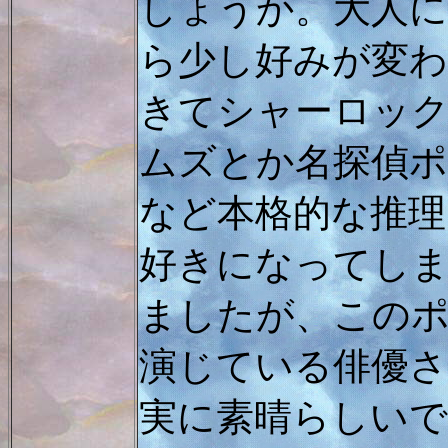
しょうか。大人
ら少し好みが変
きてシャーロッ
ムズとか名探偵
など本格的な推理
好きになってし
ましたが、この
演じている俳優
実に素晴らしい