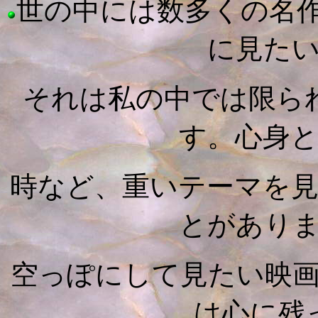
世の中には数多くの名
に見た
それは私の中では限ら
す。心身
時など、重いテーマを
とがあり
空っぽにして見たい映
は心に残