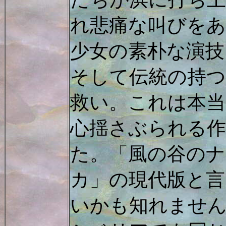
れ悲痛な叫びを
少女の素朴な演技
そして伝統の持
救い。これは本当
心揺さぶられる
た。「風の谷のナ
カ」の現代版と言
いかも知れませ