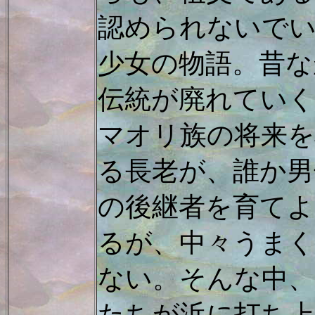
認められないで
少女の物語。昔な
伝統が廃れていく
マオリ族の将来を
る長老が、誰か男
の後継者を育て
るが、中々うま
ない。そんな中
たちが浜に打ち