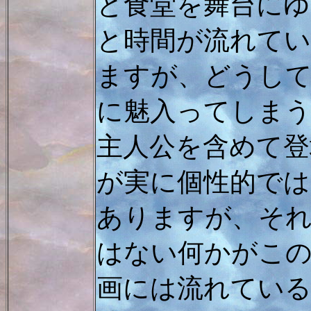
と食堂を舞台に
と時間が流れて
ますが、どうし
に魅入ってしま
主人公を含めて登
が実に個性的では
ありますが、そ
はない何かがこ
画には流れてい