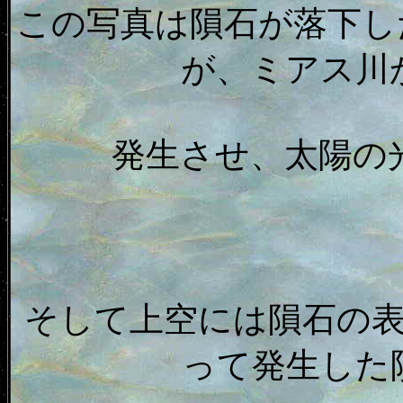
この写真は隕石が落下し
が、ミアス川
発生させ、太陽の
そして上空には隕石の
って発生した