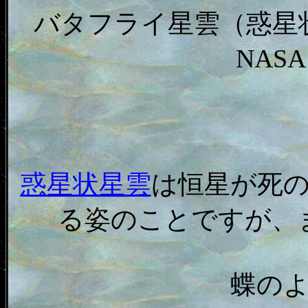
バタフライ星雲（惑星状
NAS
惑星状星雲
は恒星が死
る姿のことですが、
蝶の