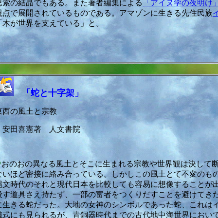
思索の結晶でもある。また著者編集による
「アイヌ学の夜明け
視点で展開されているものである。アマゾンに生きる先住民族
「木が世界を支えている」と。
「蛇と十字架」
東西の風土と宗教
安田喜憲著 人文書院
おのおの異なる風土とそこに生まれる宗教や世界観は決して
ないほど密接に絡み合っている。しかしこの風土とて不変のも
縄文時代のそれと現代日本を比較しても容易に想像することが
殺す道具さえ持たず、一部の富者をつくりだすことを避けてき
に生きる蛇だった。大地の女神のシンボルであった蛇、これは
儀式にも見られるが、青銅器時代までの古代地中海世界におい