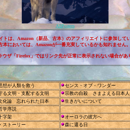
AllPosters
イトは、Amazon（新品、古本）のアフィリエイトに参加して
古本においては、Amazonが一番充実しているかも知れません
ラウザ「Firefox」ではリンク先が正常に表示されない場合があ
思想が人類を救う
センス・オブ・ワンダー
守る文明・支配する文明
宗教の自殺 さまよえる日本
文化論 忘れられた日本
生きがいについて
哲学序説
十字架
オーロラの彼方へ
・ストーリー
森に還る日