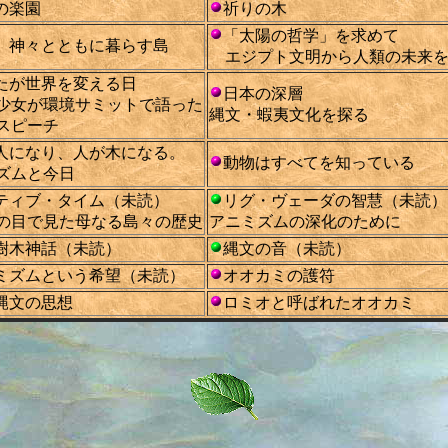
の楽園
祈りの木
「太陽の哲学」を求めて
 神々とともに暮らす島
エジプト文明から人類の未来
たが世界を変える日
日本の深層
の少女が環境サミットで語った
縄文・蝦夷文化を探る
スピーチ
人になり、人が木になる。
動物はすべてを知っている
ズムと今日
ティブ・タイム（未読）
リグ・ヴェーダの智慧（未読）
の目で見た母なる島々の歴史
アニミズムの深化のために
樹木神話（未読）
縄文の音（未読）
ミズムという希望（未読）
オオカミの護符
縄文の思想
ロミオと呼ばれたオオカミ