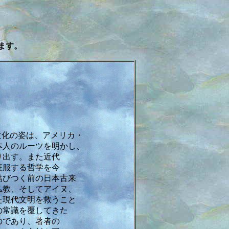
ます。
文化の姿は、アメリカ・
本人のルーツを明かし、
り出す。また近代
征服する哲学を今
結びつく前の日本古来
仏教、そしてアイヌ、
た現代文明を救うこと
の常識を覆してきた
のであり、著者の