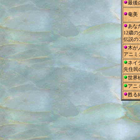
最後
奄美
あな
12歳
伝説の
木が
アニミ
ネイ
先住民
世界
アニ
甦る