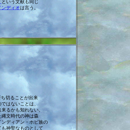
」
という文献も同じ
インディオ
は言う。
断ち切ることが出来
のではないことは、
出来るかも知れない。
た縄文時代の神は森
インディアン・ホピ族の
ても神聖なものとして