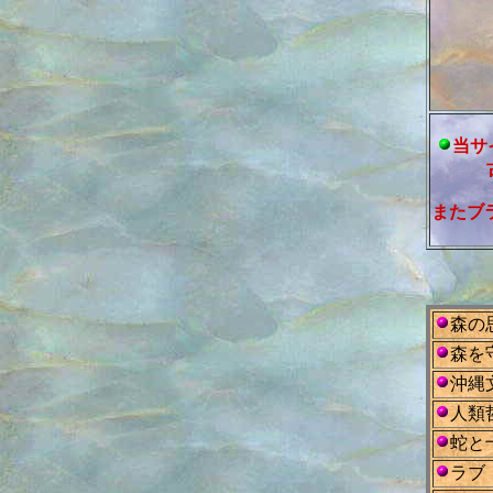
当サ
またブ
森の
森を
沖縄
人類
蛇と
ラブ